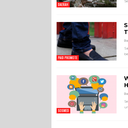
Se
DAERAH
S
T
Ba
Sa
be
PAID PROMOTE
W
H
Ba
Se
un
SOSMED