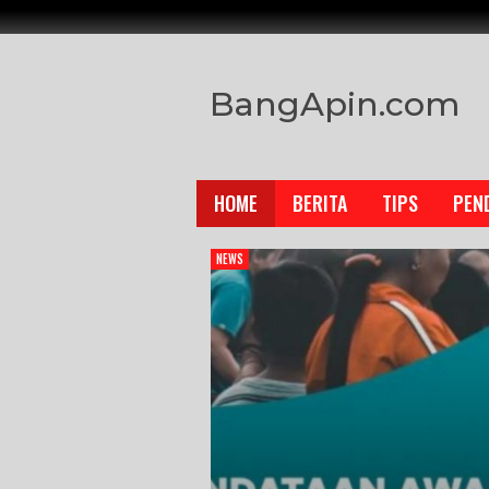
BangApin.com
HOME
BERITA
TIPS
PEN
NEWS