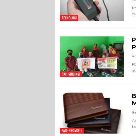
Pe
cu
TEKNOLOGI
P
P
A
F
at
PKH SINGINGI
B
M
Ba
Ap
be
PAID PROMOTE