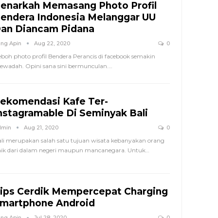
enarkah Memasang Photo Profil
endera Indonesia Melanggar UU
an Diancam Pidana
ng Apin
Aug 22, 2020
0
boh photo profil Bendera Perancis di facebook semakin
wadah. Opini sana sini bermunculan.…
ekomendasi Kafe Ter-
nstagramable Di Seminyak Bali
dmin
Aug 21, 2020
0
li merupakan salah satu tujuan wisata kebanyakan orang
ik dari dalam negeri maupun mancanegara. Untuk…
ips Cerdik Mempercepat Charging
martphone Android
ng Apin
Jul 28, 2020
0