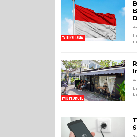
B
B
D
Ba
He
TAHUKAH ANDA
me
R
I
A
Ba
ba
PAID PROMOTE
T
S
Ba