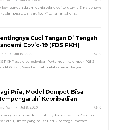
rkembangan dalam dunia teknologi terutama Smartphone
kuplah pesat. Banyak fitur-fitur smartphone…
entingnya Cuci Tangan Di Tengah
andemi Covid-19 (FDS PKH)
dmin
Jul 13, 2020
0
DS PKHPasca diperbolehkan Pertemuan kelompok P2K2
au FDS PKH, Saya kembali melaksanakan kegian…
agi Pria, Model Dompet Bisa
empengaruhi Kepribadian
ng Apin
Jul 9, 2020
0
a yang kamu pikirkan tentang dompet wanita? Ukuran
sar atau jumbo yang muat untuk berbagai macam…