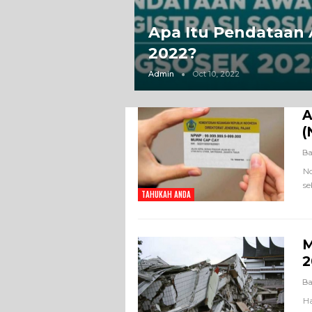
Apa Itu Pendataan
2022?
Admin
Oct 10, 2022
A
(
Ba
No
se
TAHUKAH ANDA
M
2
Ba
Ha