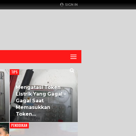
SIGN IN
TIPS
Mengatasi Token
Listrik Yang Gagal –
Gagal Saat
Memasukkan
Token…
PENDIDIKAN