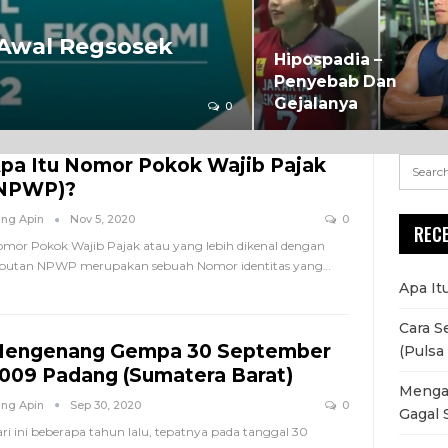
 Awal Regsosek
Hipospadia –
Penyebab Dan
Gejalanya
0
pa Itu Nomor Pokok Wajib Pajak
NPWP)?
ng Apin
Nov 5, 2020
0
REC
mor Pokok Wajib Pajak atau yang lebih dikenal dengan
butan NPWP merupakan sebuah Nomor identitas yang…
Apa It
Cara S
engenang Gempa 30 September
(Pulsa 
009 Padang (Sumatera Barat)
Mengat
ng Apin
Sep 30, 2020
0
Gagal 
ri ini beberapa tahun lalu, tepatnya pada tanggal 30