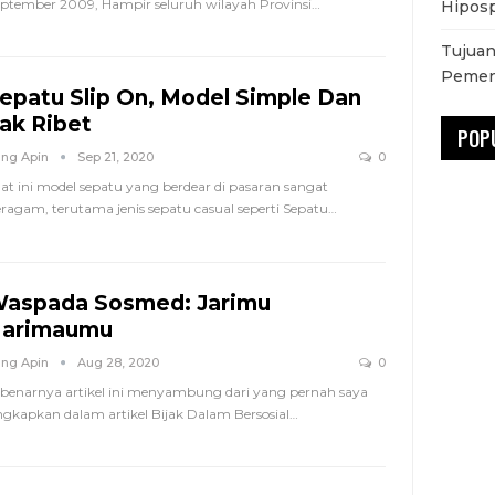
ptember 2009, Hampir seluruh wilayah Provinsi…
Hiposp
Tujuan
Pemen
epatu Slip On, Model Simple Dan
ak Ribet
POP
ng Apin
Sep 21, 2020
0
at ini model sepatu yang berdear di pasaran sangat
ragam, terutama jenis sepatu casual seperti Sepatu…
aspada Sosmed: Jarimu
arimaumu
ng Apin
Aug 28, 2020
0
benarnya artikel ini menyambung dari yang pernah saya
gkapkan dalam artikel Bijak Dalam Bersosial…