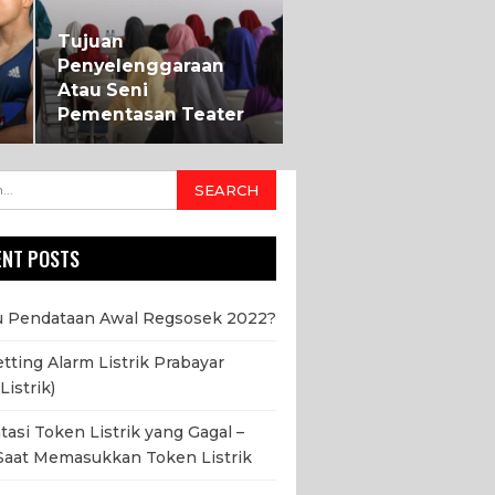
Tujuan
Penyelenggaraan
Atau Seni
Pementasan Teater
ENT POSTS
u Pendataan Awal Regsosek 2022?
etting Alarm Listrik Prabayar
Listrik)
asi Token Listrik yang Gagal –
Saat Memasukkan Token Listrik